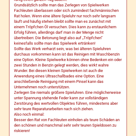
Grundsätzlich sollte man das Zerlegen von Spielwerken
Fachleuten überlassen oder sich zumindest fachmännischen
Rat holen. Wenn eine ältere Spieluhr nur noch sehr langsam
läuft und häufig stehen bleibt sollte man es zunächst mit
einem Tröpfchen Öl versuchen. Dies kann zu erstaunlichem
Erfolg führen, allerdings darf man in der Menge nicht
übertreiben: Die Betonung liegt also auf „Tröpfchen“
keinesfalls sollte man das Spielwerk ertränken!
Sollte das Werk verharzt sein, was bei älteren Spieluhren
durchaus vorkommen kann ist das Reinigen mit Waschbenzin
eine Option. Kleine Spielwerke können ohne Bedenken ein oder
zwei Stunden in Benzin gelegt werden, dies wirkt wahre
Wunder. Bei diesen kleinen Spielwerken ist auch die
Anwendung eines Ultraschallbades eine Option. Eine
anschließende Reinigung mit einem Pinsel kann das
Unternehmen noch unterstützen.
Zerlegen Sie niemals größere Spieluhren. Eine möglicherweise
unter Spannung stehende Feder kann zur vollständigen
Zerstörung des wertvollen Objektes führen, mindestens aber
sehr teure Reparaturarbeiten nach sich ziehen.
Also noch einmal:
Besser den Rat von Fachleuten einholen als teure Schäden an
den schönen und manchmal sehr sehr teuren Spieldosen zu
riskieren!