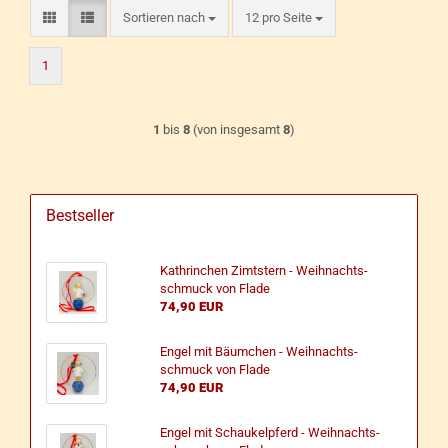
Sortieren nach
pro Seite
Sortieren nach
12 pro Seite
1
1
bis
8
(von insgesamt
8
)
Bestseller
Kath­rinchen Zimt­stern - Weih­nachts­
schmuck von Flade
74,90 EUR
Engel mit Bäum­chen - Weih­nachts­
schmuck von Flade
74,90 EUR
Engel mit Schau­kel­pferd - Weih­nachts­