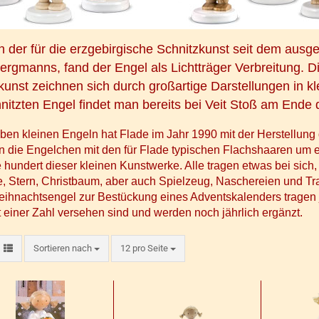
 der für die erzgebirgische Schnitzkunst seit dem ausg
ergmanns
, fand der Engel als Lichtträger Verbreitung. 
kunst zeichnen sich durch großartige Darstellungen in kl
nitzten Engel findet man bereits bei
Veit Stoß
am Ende d
eben kleinen Engeln hat Flade im Jahr 1990 mit der Herstellun
 die Engelchen mit den für Flade typischen Flachshaaren um e
 hundert dieser kleinen Kunstwerke. Alle tragen etwas bei sich,
, Stern, Christbaum, aber auch Spielzeug, Naschereien und Tra
ihnachtsengel
zur Bestückung eines Adventskalenders tragen je
t einer Zahl versehen sind und werden noch jährlich ergänzt.
Sortieren nach
pro Seite
Sortieren nach
12 pro Seite