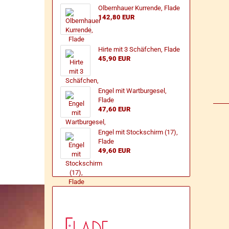
Ol­bern­hau­er Kur­ren­de, Flade
142,80 EUR
Hirte mit 3 Schäf­chen, Flade
45,90 EUR
Engel mit Wart­burg­esel,
Flade
47,60 EUR
Engel mit Stock­schirm (17),
Flade
49,60 EUR