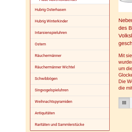
Hubrig Osterhasen
Neben
Hubrig Winterkinder
des
B
Intarsienspieluhren
Volks
gesch
Ostern
Mit si
Räuchermänner
wurden
Räuchermänner Wichtel
um die
Glocke
Schwibbögen
Die
We
die mi
Singvogelspieluhren
Weihnachtspyramiden
Antiquitäten
Raritäten und Sammlerstücke