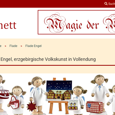
Such
»
»
e
Flade
Flade Engel
 Engel, erzgebirgische Volkskunst in Vollendung