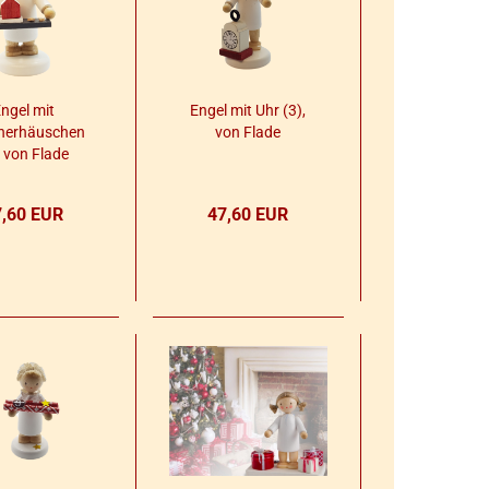
ngel mit
Engel mit Uhr (3),
her­häus­chen
von Flade
, von Flade
7,60 EUR
47,60 EUR