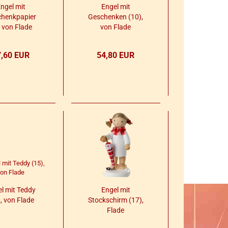
ngel mit
Engel mit
chenk­pa­pier
Ge­schen­ken (10),
, von Flade
von Flade
7,60 EUR
54,80 EUR
l mit Teddy
Engel mit
, von Flade
Stock­schirm (17),
Flade