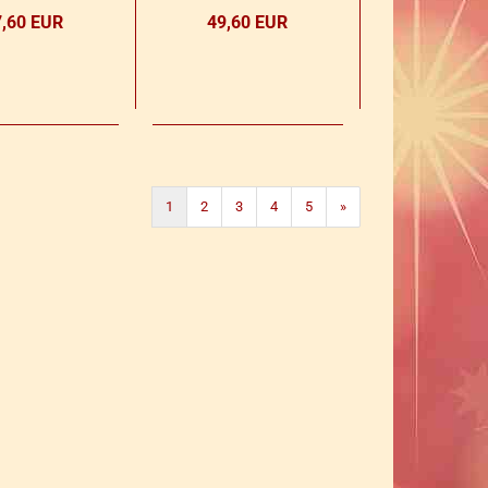
7,60 EUR
49,60 EUR
1
2
3
4
5
»