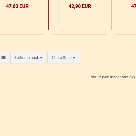
47,60 EUR
42,90 EUR
4
Sortieren nach
pro Seite
Sortieren nach
12 pro Seite
1
bis
12
(von insgesamt
52
)