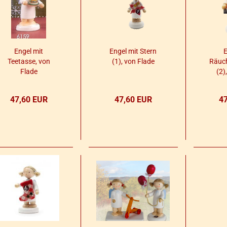
Engel mit
Engel mit Stern
E
Tee­tas­se, von
(1), von Flade
Räu­c
Flade
(2)
47,60 EUR
47,60 EUR
4