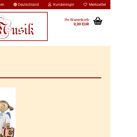
en
Deutschland
Kundenlogin
Merkzettel
Ihr Warenkorb
0,00 EUR