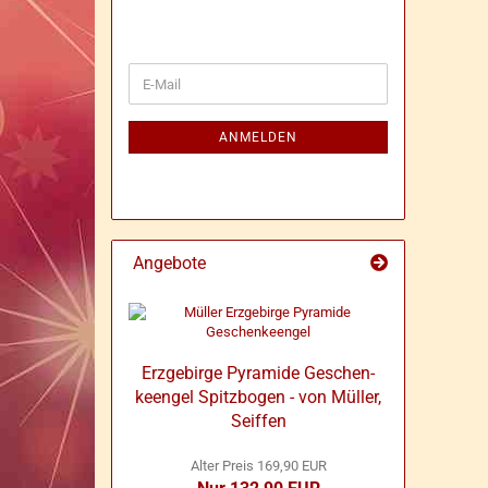
WEITER
E-
ZUR
Mail
NEWSLETTER-
ANMELDUNG
ANMELDEN
Angebote
Erz­ge­bir­ge Py­ra­mi­de Ge­schen­
keen­gel Spitz­bo­gen - von Mül­ler,
Seif­fen
Alter Preis 169,90 EUR