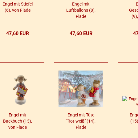
Engel mit Stie­fel
Engel mit
E
(6), von Flade
Luft­bal­lons (8),
Ge­s
Flade
(9)
47,60 EUR
47,60 EUR
4
Engel mit
Engel mit Tüte
Enge
Back­buch (13),
"Rot-​weiß" (14),
(15)
von Flade
Flade