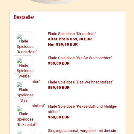
Bestseller
Flade Spiel­do­se "Kin­der­fest"
Alter Preis 869,90 EUR
Nur 839,90 EUR
Flade Spiel­do­se "Weiße Weih­nach­ten"
930,00 EUR
Flade Spiel­do­se "Das Weih­nachts­fest"
859,90 EUR
Flade Spiel­do­se "Kek­sel­duft und Mehl­ge­
stö­ber"
960,00 EUR
Sing­vo­gel­au­to­mat, ver­gol­det, mit drei sin­