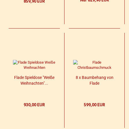
Nur 829,90 EUR
859,90 EUR
Flade Spiel­do­se "Weiße
8 x Baum­be­hang von
Weih­nach­ten"...
Flade
930,00 EUR
599,00 EUR