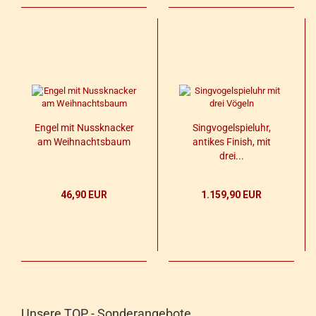
Engel mit Nuss­kna­cker
Sing­vo­gel­spiel­uhr,
am Weih­nachts­baum
an­ti­kes Fi­nish, mit
drei...
46,90 EUR
1.159,90 EUR
Unsere TOP - Sonderangebote