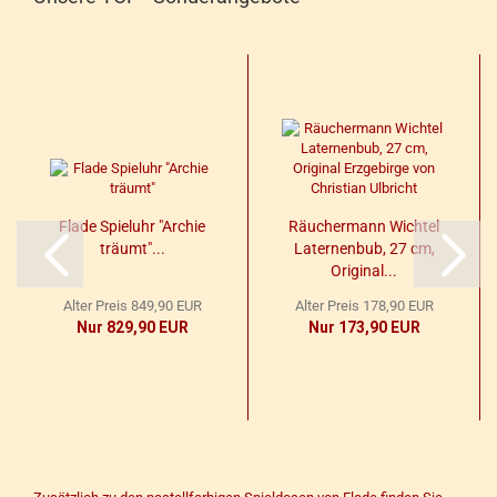
Flade Spiel­uhr "Ar­chie
Räu­cher­mann Wich­tel
träumt"...
La­ter­nen­bub, 27 cm,
Ori­gi­nal...
Alter Preis 849,90 EUR
Alter Preis 178,90 EUR
Nur 829,90 EUR
Nur 173,90 EUR