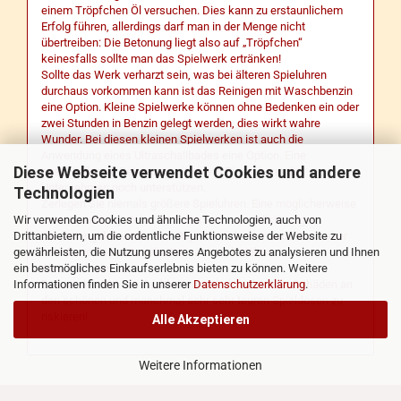
einem Tröpfchen Öl versuchen. Dies kann zu erstaunlichem
Erfolg führen, allerdings darf man in der Menge nicht
übertreiben: Die Betonung liegt also auf „Tröpfchen“
keinesfalls sollte man das Spielwerk ertränken!
Sollte das Werk verharzt sein, was bei älteren Spieluhren
durchaus vorkommen kann ist das Reinigen mit Waschbenzin
eine Option. Kleine Spielwerke können ohne Bedenken ein oder
zwei Stunden in Benzin gelegt werden, dies wirkt wahre
Wunder. Bei diesen kleinen Spielwerken ist auch die
Anwendung eines Ultraschallbades eine Option. Eine
Diese Webseite verwendet Cookies und andere
anschließende Reinigung mit einem Pinsel kann das
Unternehmen noch unterstützen.
Technologien
Zerlegen Sie niemals größere Spieluhren. Eine möglicherweise
unter Spannung stehende Feder kann zur vollständigen
Wir verwenden Cookies und ähnliche Technologien, auch von
Zerstörung des wertvollen Objektes führen, mindestens aber
Drittanbietern, um die ordentliche Funktionsweise der Website zu
sehr teure Reparaturarbeiten nach sich ziehen.
gewährleisten, die Nutzung unseres Angebotes zu analysieren und Ihnen
Also noch einmal:
ein bestmögliches Einkaufserlebnis bieten zu können. Weitere
Besser den Rat von Fachleuten einholen als teure Schäden an
Informationen finden Sie in unserer
Datenschutzerklärung
.
den schönen und manchmal sehr sehr teuren Spieldosen zu
riskieren!
Alle Akzeptieren
Weitere Informationen