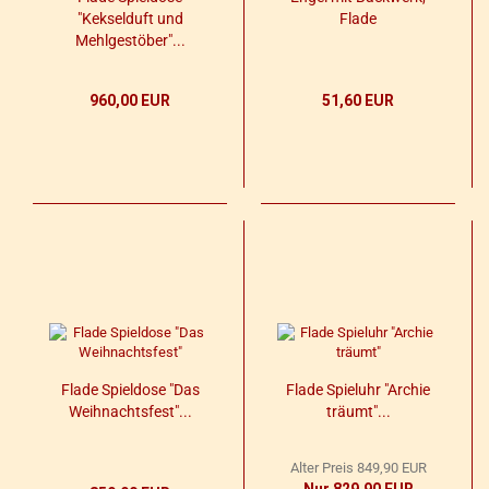
"Kek­sel­duft und
Flade
Mehl­ge­stö­ber"...
960,00 EUR
51,60 EUR
Flade Spiel­do­se "Das
Flade Spiel­uhr "Ar­chie
Weih­nachts­fest"...
träumt"...
Alter Preis 849,90 EUR