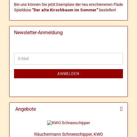
Bei uns können Sie jetzt Exemplare der neu erschienenen Flade
Spieldose
"Der alte Kirschbaum im Sommer"
bestellen!
Newsletter-Anmeldung
WEITER
E-
ZUR
Mail
NEWSLETTER-
ANMELDUNG
ANMELDEN
Angebote
Räu­cher­mann Schnee­schip­per, KWO