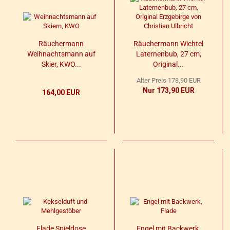
Räu­cher­mann
Räu­cher­mann Wich­tel
Weih­nachts­mann auf
La­ter­nen­bub, 27 cm,
Skier, KWO...
Ori­gi­nal...
Alter Preis 178,90 EUR
Nur 173,90 EUR
164,00 EUR
Flade Spiel­do­se
Engel mit Back­werk,