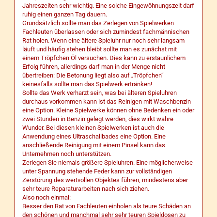
Jahreszeiten sehr wichtig. Eine solche Eingewöhnungszeit darf
ruhig einen ganzen Tag dauern.
Grundsätzlich sollte man das Zerlegen von Spielwerken
Fachleuten überlassen oder sich zumindest fachmännischen
Rat holen. Wenn eine ältere Spieluhr nur noch sehr langsam
läuft und häufig stehen bleibt sollte man es zunächst mit
einem Tröpfchen Öl versuchen. Dies kann zu erstaunlichem
Erfolg führen, allerdings darf man in der Menge nicht
übertreiben: Die Betonung liegt also auf „Tröpfchen“
keinesfalls sollte man das Spielwerk ertränken!
Sollte das Werk verharzt sein, was bei älteren Spieluhren
durchaus vorkommen kann ist das Reinigen mit Waschbenzin
eine Option. Kleine Spielwerke können ohne Bedenken ein oder
zwei Stunden in Benzin gelegt werden, dies wirkt wahre
Wunder. Bei diesen kleinen Spielwerken ist auch die
Anwendung eines Ultraschallbades eine Option. Eine
anschließende Reinigung mit einem Pinsel kann das
Unternehmen noch unterstützen.
Zerlegen Sie niemals größere Spieluhren. Eine möglicherweise
unter Spannung stehende Feder kann zur vollständigen
Zerstörung des wertvollen Objektes führen, mindestens aber
sehr teure Reparaturarbeiten nach sich ziehen.
Also noch einmal:
Besser den Rat von Fachleuten einholen als teure Schäden an
den schönen und manchmal sehr sehr teuren Spieldosen zu