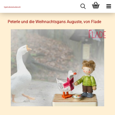
Pe­ter­le und die Weih­nachts­gans Au­gus­te, von Flade