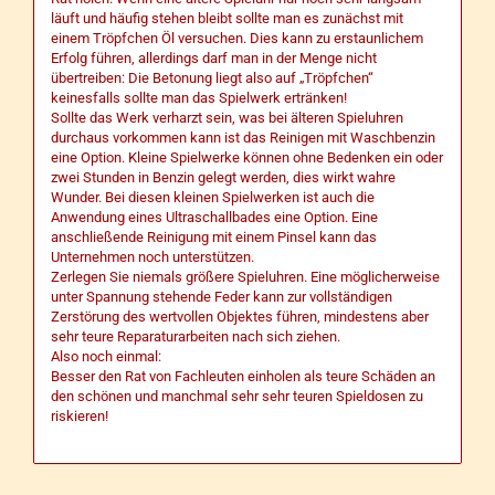
läuft und häufig stehen bleibt sollte man es zunächst mit
einem Tröpfchen Öl versuchen. Dies kann zu erstaunlichem
Erfolg führen, allerdings darf man in der Menge nicht
übertreiben: Die Betonung liegt also auf „Tröpfchen“
keinesfalls sollte man das Spielwerk ertränken!
Sollte das Werk verharzt sein, was bei älteren Spieluhren
durchaus vorkommen kann ist das Reinigen mit Waschbenzin
eine Option. Kleine Spielwerke können ohne Bedenken ein oder
zwei Stunden in Benzin gelegt werden, dies wirkt wahre
Wunder. Bei diesen kleinen Spielwerken ist auch die
Anwendung eines Ultraschallbades eine Option. Eine
anschließende Reinigung mit einem Pinsel kann das
Unternehmen noch unterstützen.
Zerlegen Sie niemals größere Spieluhren. Eine möglicherweise
unter Spannung stehende Feder kann zur vollständigen
Zerstörung des wertvollen Objektes führen, mindestens aber
sehr teure Reparaturarbeiten nach sich ziehen.
Also noch einmal:
Besser den Rat von Fachleuten einholen als teure Schäden an
den schönen und manchmal sehr sehr teuren Spieldosen zu
riskieren!