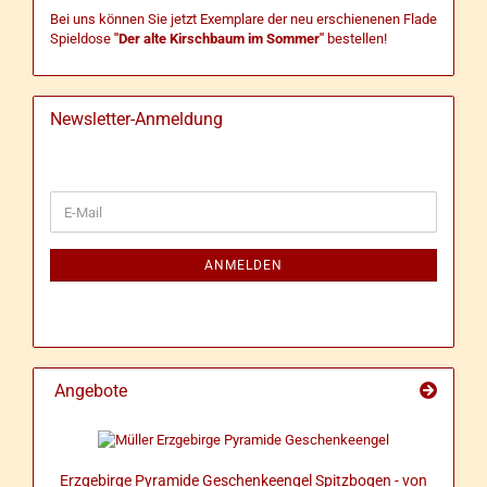
Bei uns können Sie jetzt Exemplare der neu erschienenen Flade
Spieldose
"Der alte Kirschbaum im Sommer"
bestellen!
Newsletter-Anmeldung
WEITER
E-
ZUR
Mail
NEWSLETTER-
ANMELDUNG
ANMELDEN
Angebote
Erz­ge­bir­ge Py­ra­mi­de Ge­schen­keen­gel Spitz­bo­gen - von