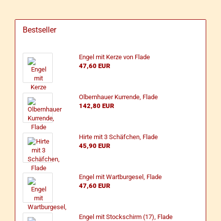
Bestseller
Engel mit Kerze von Flade
47,60 EUR
Ol­bern­hau­er Kur­ren­de, Flade
142,80 EUR
Hirte mit 3 Schäf­chen, Flade
45,90 EUR
Engel mit Wart­burg­esel, Flade
47,60 EUR
Engel mit Stock­schirm (17), Flade