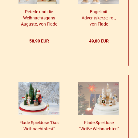
Pe­ter­le und die
Engel mit
Weih­nachts­gans
Ad­vents­ker­ze, rot,
Au­gus­te, von Flade
von Flade
58,90 EUR
49,80 EUR
Flade Spiel­do­se "Das
Flade Spiel­do­se
Weih­nachts­fest"
"Weiße Weih­nach­ten"