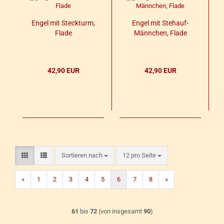
Engel mit Steck­turm,
Engel mit Stehauf-​​
Flade
Männ­chen, Flade
42,90 EUR
42,90 EUR
Sortieren nach
pro Seite
Sortieren nach
12 pro Seite
«
1
2
3
4
5
6
7
8
»
61
bis
72
(von insgesamt
90
)