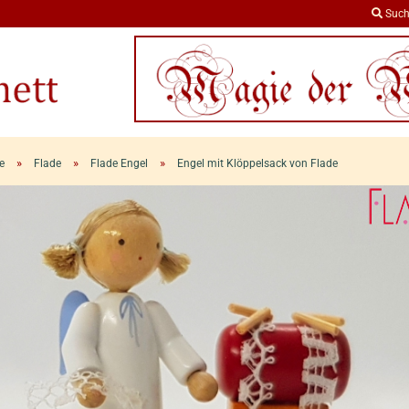
Such
»
»
»
e
Flade
Flade Engel
Engel mit Klöppelsack von Flade