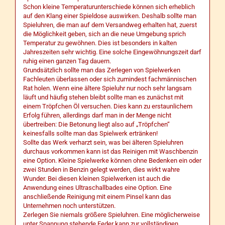
Schon kleine Temperaturunterschiede können sich erheblich
auf den Klang einer Spieldose auswirken. Deshalb sollte man
Spieluhren, die man auf dem Versandweg erhalten hat, zuerst
die Möglichkeit geben, sich an die neue Umgebung sprich
Temperatur zu gewöhnen. Dies ist besonders in kalten
Jahreszeiten sehr wichtig. Eine solche Eingewöhnungszeit darf
ruhig einen ganzen Tag dauern.
Grundsätzlich sollte man das Zerlegen von Spielwerken
Fachleuten überlassen oder sich zumindest fachmännischen
Rat holen. Wenn eine ältere Spieluhr nur noch sehr langsam
läuft und häufig stehen bleibt sollte man es zunächst mit
einem Tröpfchen Öl versuchen. Dies kann zu erstaunlichem
Erfolg führen, allerdings darf man in der Menge nicht
übertreiben: Die Betonung liegt also auf „Tröpfchen“
keinesfalls sollte man das Spielwerk ertränken!
Sollte das Werk verharzt sein, was bei älteren Spieluhren
durchaus vorkommen kann ist das Reinigen mit Waschbenzin
eine Option. Kleine Spielwerke können ohne Bedenken ein oder
zwei Stunden in Benzin gelegt werden, dies wirkt wahre
Wunder. Bei diesen kleinen Spielwerken ist auch die
Anwendung eines Ultraschallbades eine Option. Eine
anschließende Reinigung mit einem Pinsel kann das
Unternehmen noch unterstützen.
Zerlegen Sie niemals größere Spieluhren. Eine möglicherweise
unter Spannung stehende Feder kann zur vollständigen