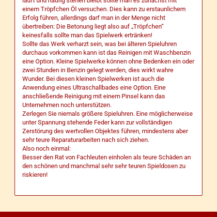
läuft und häufig stehen bleibt sollte man es zunächst mit
einem Tröpfchen Öl versuchen. Dies kann zu erstaunlichem
Erfolg führen, allerdings darf man in der Menge nicht
übertreiben: Die Betonung liegt also auf „Tröpfchen“
keinesfalls sollte man das Spielwerk ertränken!
Sollte das Werk verharzt sein, was bei älteren Spieluhren
durchaus vorkommen kann ist das Reinigen mit Waschbenzin
eine Option. Kleine Spielwerke können ohne Bedenken ein oder
zwei Stunden in Benzin gelegt werden, dies wirkt wahre
Wunder. Bei diesen kleinen Spielwerken ist auch die
Anwendung eines Ultraschallbades eine Option. Eine
anschließende Reinigung mit einem Pinsel kann das
Unternehmen noch unterstützen.
Zerlegen Sie niemals größere Spieluhren. Eine möglicherweise
unter Spannung stehende Feder kann zur vollständigen
Zerstörung des wertvollen Objektes führen, mindestens aber
sehr teure Reparaturarbeiten nach sich ziehen.
Also noch einmal:
Besser den Rat von Fachleuten einholen als teure Schäden an
den schönen und manchmal sehr sehr teuren Spieldosen zu
riskieren!