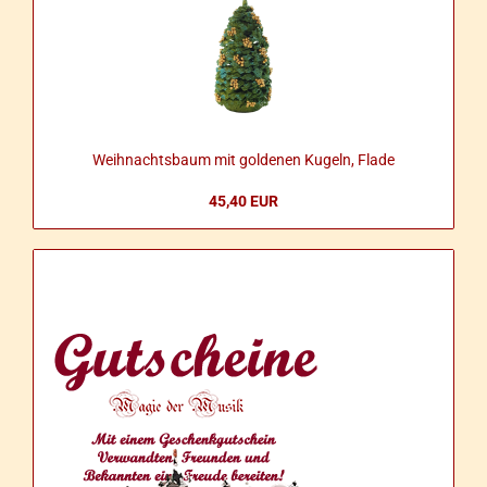
Weih­nachts­baum mit gol­de­nen Ku­geln, Flade
45,40 EUR