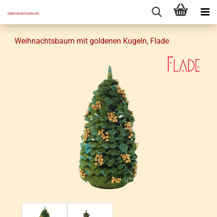
Weih­nachts­baum mit gol­de­nen Ku­geln, Flade