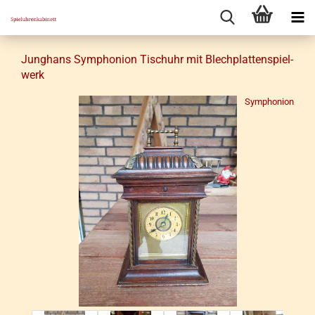
Jung­hans Sym­pho­ni­on Tisch­uhr mit Blech­plat­ten­spiel­
werk
Symphonion