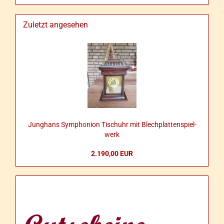
Zuletzt angesehen
Jung­hans Sym­pho­ni­on Tisch­uhr mit Blech­plat­ten­spiel­
werk
2.190,00 EUR