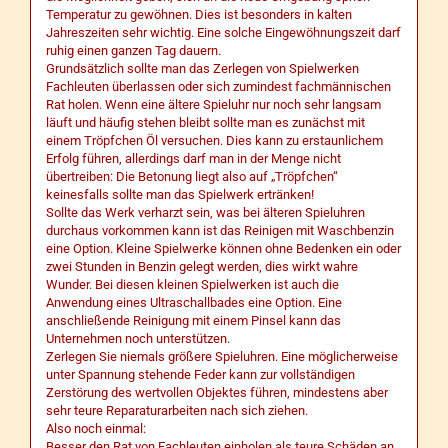
Temperatur zu gewöhnen. Dies ist besonders in kalten
Jahreszeiten sehr wichtig. Eine solche Eingewöhnungszeit darf
ruhig einen ganzen Tag dauern.
Grundsätzlich sollte man das Zerlegen von Spielwerken
Fachleuten überlassen oder sich zumindest fachmännischen
Rat holen. Wenn eine ältere Spieluhr nur noch sehr langsam
läuft und häufig stehen bleibt sollte man es zunächst mit
einem Tröpfchen Öl versuchen. Dies kann zu erstaunlichem
Erfolg führen, allerdings darf man in der Menge nicht
übertreiben: Die Betonung liegt also auf „Tröpfchen“
keinesfalls sollte man das Spielwerk ertränken!
Sollte das Werk verharzt sein, was bei älteren Spieluhren
durchaus vorkommen kann ist das Reinigen mit Waschbenzin
eine Option. Kleine Spielwerke können ohne Bedenken ein oder
zwei Stunden in Benzin gelegt werden, dies wirkt wahre
Wunder. Bei diesen kleinen Spielwerken ist auch die
Anwendung eines Ultraschallbades eine Option. Eine
anschließende Reinigung mit einem Pinsel kann das
Unternehmen noch unterstützen.
Zerlegen Sie niemals größere Spieluhren. Eine möglicherweise
unter Spannung stehende Feder kann zur vollständigen
Zerstörung des wertvollen Objektes führen, mindestens aber
sehr teure Reparaturarbeiten nach sich ziehen.
Also noch einmal:
Besser den Rat von Fachleuten einholen als teure Schäden an