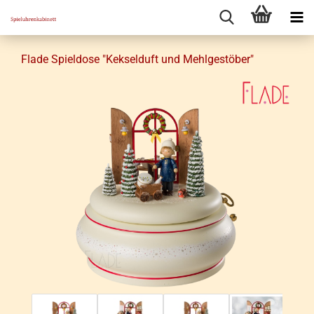
Flade Spiel­do­se "Kek­sel­duft und Mehl­ge­stö­ber"