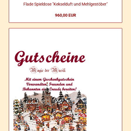
Flade Spiel­do­se "Kek­sel­duft und Mehl­ge­stö­ber"
960,00 EUR